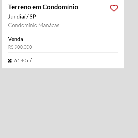
Terreno em Condomínio
Jundiaí / SP
Condomínio Manácas
Venda
R$ 900.000
6.240 m²