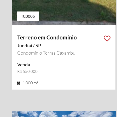
TC0005
Terreno em Condomínio
Jundiaí / SP
Condomínio Terras Caxambu
Venda
R$ 550.000
1.000 m²