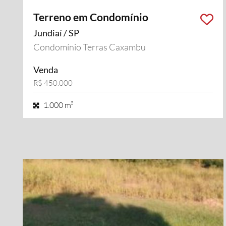
Terreno em Condomínio
Jundiaí / SP
Condomínio Terras Caxambu
Venda
R$ 450.000
1.000 m²