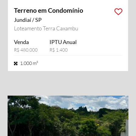
Terreno em Condomínio
Jundiaí / SP
Loteamento Terra Caxambu
Venda
IPTU Anual
R$ 480.000
R$ 1.400
1.000 m²