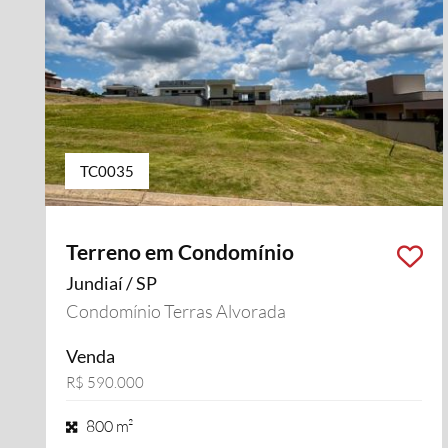
TC0035
Terreno em Condomínio
Jundiaí / SP
Condomínio Terras Alvorada
Venda
R$ 590.000
800 m²