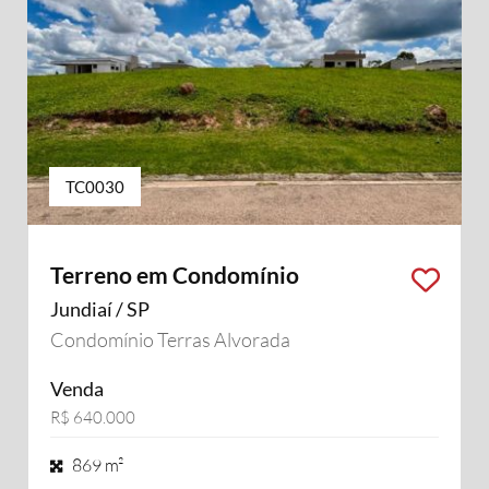
TC0030
Terreno em Condomínio
Jundiaí / SP
Condomínio Terras Alvorada
Venda
R$ 640.000
869 m²