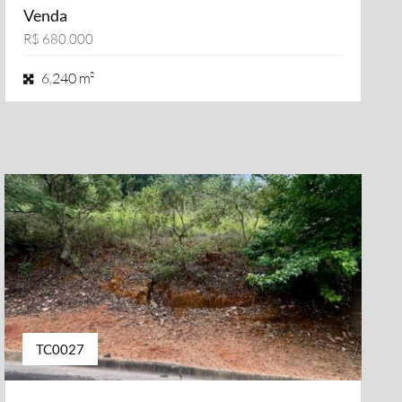
Venda
R$ 680.000
6.240 m²
TC0027