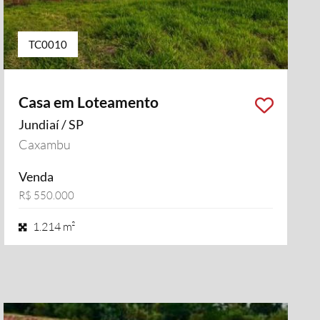
TC0010
Casa em Loteamento
Jundiaí / SP
Caxambu
Venda
R$ 550.000
1.214 m²