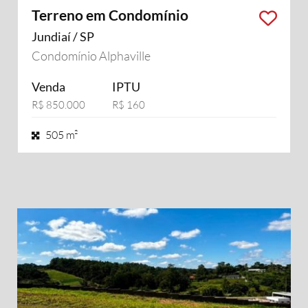
Terreno em Condomínio
Jundiaí / SP
Condomínio Alphaville
Venda
IPTU
R$ 850.000
R$ 160
505 m²