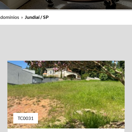
ndomínios
»
Jundiaí / SP
TC0031