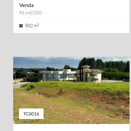
Venda
R$ 660.000
802 m²
TC0016