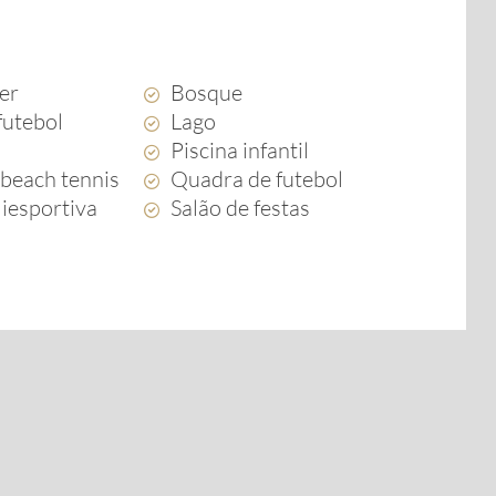
zer
Bosque
futebol
Lago
Piscina infantil
beach tennis
Quadra de futebol
iesportiva
Salão de festas