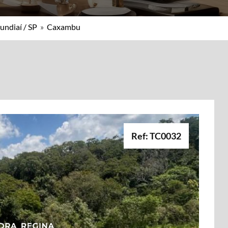
undiaí / SP
»
Caxambu
Ref: TC0032