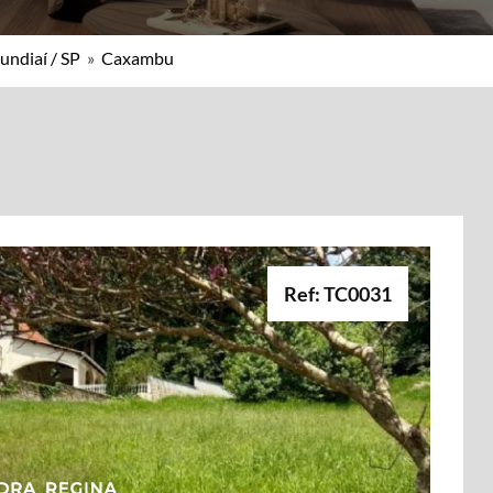
undiaí / SP
»
Caxambu
Ref: TC0031