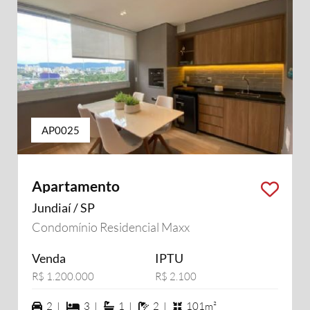
AP0025
Apartamento
Jundiaí / SP
Condomínio Residencial Maxx
Venda
IPTU
R$ 1.200.000
R$ 2.100
2 vagas na garagem
3 dormiórios
1 suítes
2 banheiros
2 |
3 |
1 |
2 |
101m²