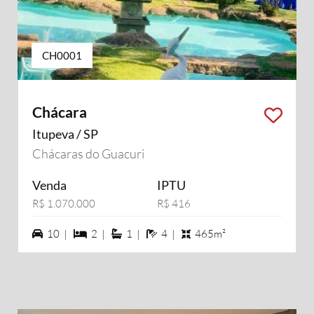
CH0001
Chácara
Itupeva / SP
Chácaras do Guacuri
Venda
IPTU
R$ 1.070.000
R$ 416
10 vagas na garagem
2 dormiórios
1 suítes
4 banheiros
10 |
2 |
1 |
4 |
465m²