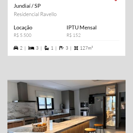
Jundiaí / SP
Residencial Ravello
Locação
IPTU Mensal
R$ 5.500
R$ 152
2 vagas na garagem
3 dormiórios
1 suítes
3 banheiros
2 |
3 |
1 |
3 |
127m²