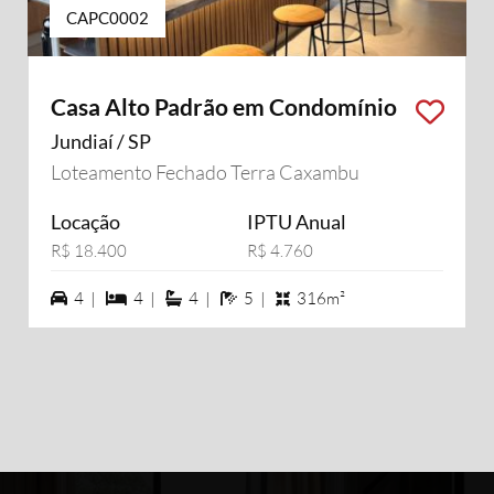
CAPC0002
Casa Alto Padrão em Condomínio
Jundiaí / SP
Loteamento Fechado Terra Caxambu
Locação
IPTU Anual
R$ 18.400
R$ 4.760
4 vagas na garagem
4 dormiórios
4 suítes
5 banheiros
4 |
4 |
4 |
5 |
316m²