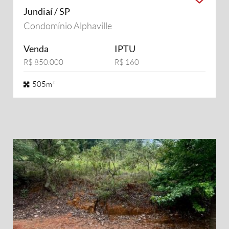
Jundiaí / SP
Condomínio Alphaville
Venda
IPTU
R$ 850.000
R$ 160
505m²