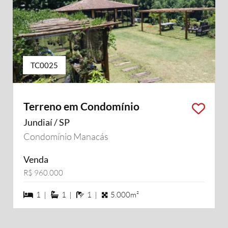
TC0025
Terreno em Condomínio
Jundiaí / SP
Condomínio Manacás
Venda
R$ 960.000
1 dormiórios
1 suítes
1 banheiros
1 |
1 |
1 |
5.000m²