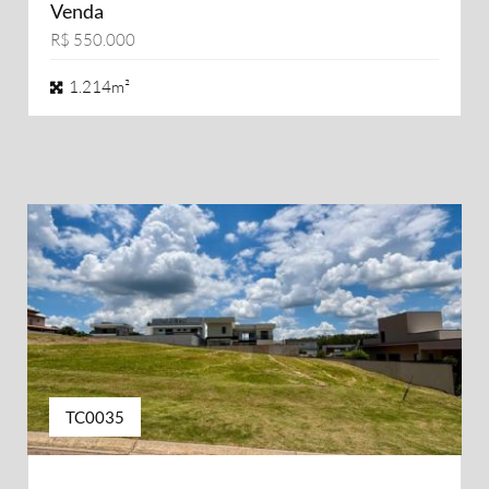
Venda
R$ 550.000
1.214m²
TC0035