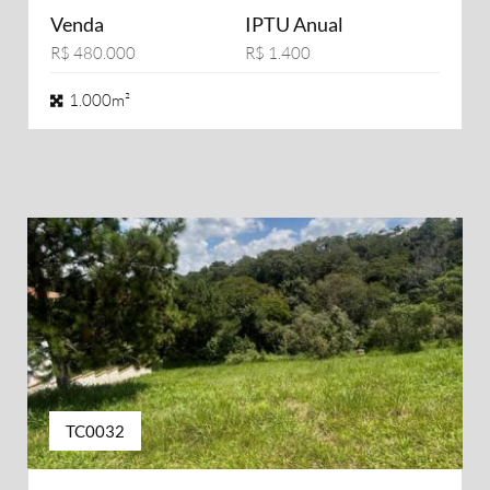
Venda
IPTU Anual
R$ 480.000
R$ 1.400
1.000m²
TC0032