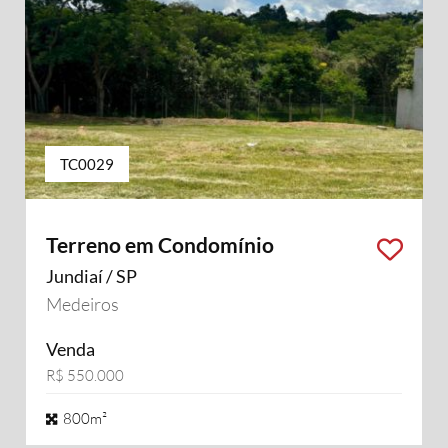
TC0029
Terreno em Condomínio
Jundiaí / SP
Medeiros
Venda
R$ 550.000
800m²