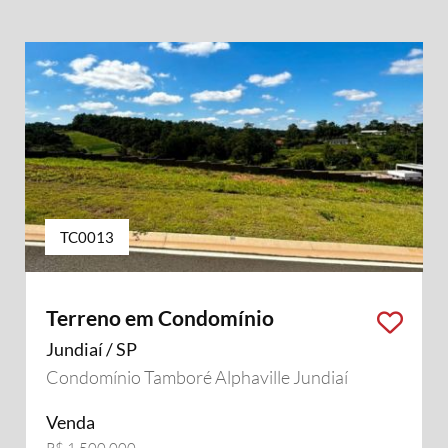
TC0013
Terreno em Condomínio
Jundiaí / SP
Condomínio Tamboré Alphaville Jundiaí
Venda