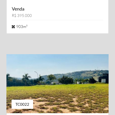
Venda
R$ 395.000
903m²
TC0022