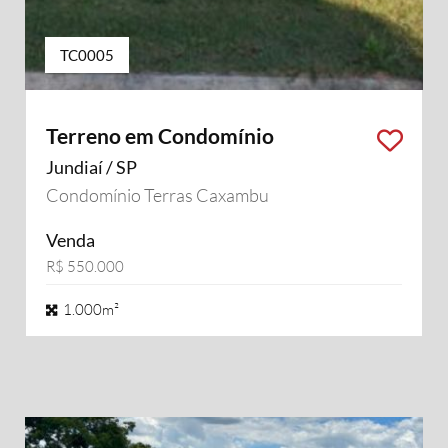
TC0005
Terreno em Condomínio
Jundiaí / SP
Condomínio Terras Caxambu
Venda
R$ 550.000
1.000m²