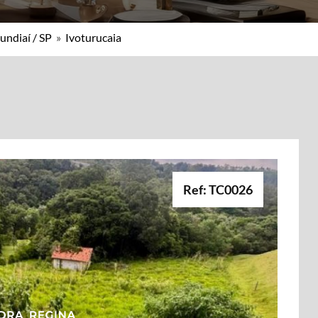
undiaí / SP
»
Ivoturucaia
Ref: TC0026