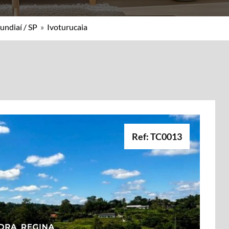
undiaí / SP
»
Ivoturucaia
Ref: TC0013