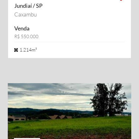
Jundiaí / SP
Caxambu
Venda
R$ 550.000
1.214m²