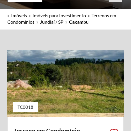
»
Imóveis
»
Imóveis para Investimento
»
Terrenos em
Condomínios
»
Jundiaí / SP
»
Caxambu
TC0018
Terreno em Condomínio