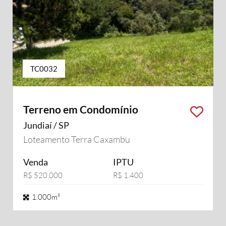
TC0032
Terreno em Condomínio
Jundiaí / SP
Loteamento Terra Caxambu
Venda
IPTU
R$ 520.000
R$ 1.400
1.000m²