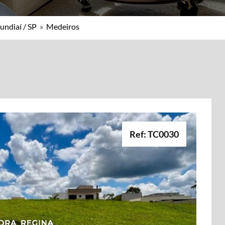
undiaí / SP
»
Medeiros
Ref: TC0030