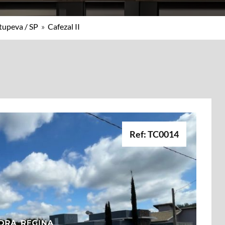
tupeva / SP
»
Cafezal II
Ref: TC0014