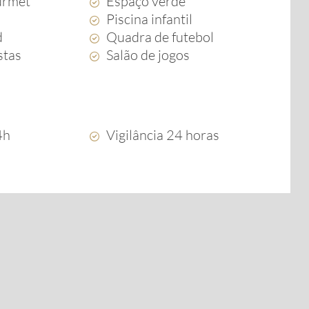
urmet
Espaço verde
Piscina infantil
d
Quadra de futebol
stas
Salão de jogos
4h
Vigilância 24 horas