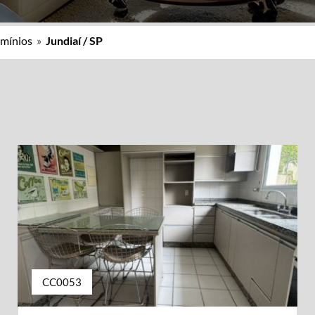
mínios
»
Jundiaí / SP
CC0053