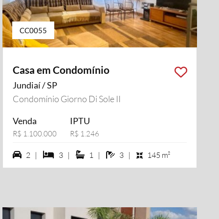
CC0055
Casa em Condomínio
Jundiaí / SP
Condomínio Giorno Di Sole II
Venda
IPTU
R$ 1.100.000
R$ 1.246
2 vagas na garagem
3 dormiórios
1 suítes
3 banheiros
2 |
3 |
1 |
3 |
145 m²