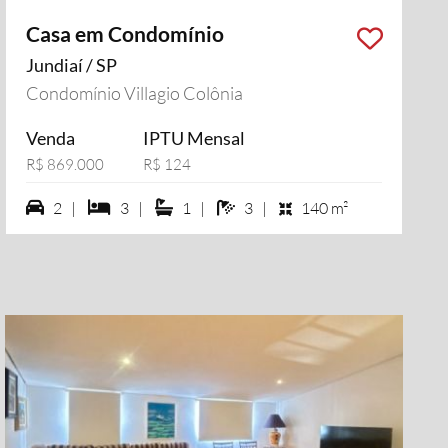
Casa em Condomínio
Jundiaí / SP
Condomínio Villagio Colônia
Venda
IPTU Mensal
R$ 869.000
R$ 124
2 vagas na garagem
3 dormiórios
1 suítes
3 banheiros
2 |
3 |
1 |
3 |
140 m²