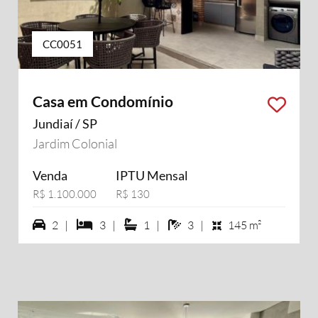
CC0051
Casa em Condomínio
Jundiaí / SP
Jardim Colonial
Venda
IPTU Mensal
R$ 1.100.000
R$ 130
2 vagas na garagem
3 dormiórios
1 suítes
3 banheiros
2 |
3 |
1 |
3 |
145 m²