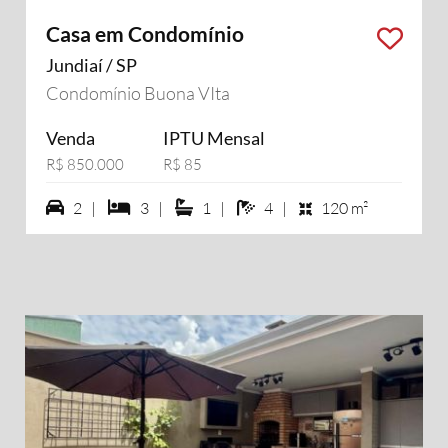
Casa em Condomínio
Jundiaí / SP
Condomínio Buona VIta
Venda
IPTU Mensal
R$ 850.000
R$ 85
2 vagas na garagem
3 dormiórios
1 suítes
4 banheiros
2 |
3 |
1 |
4 |
120 m²