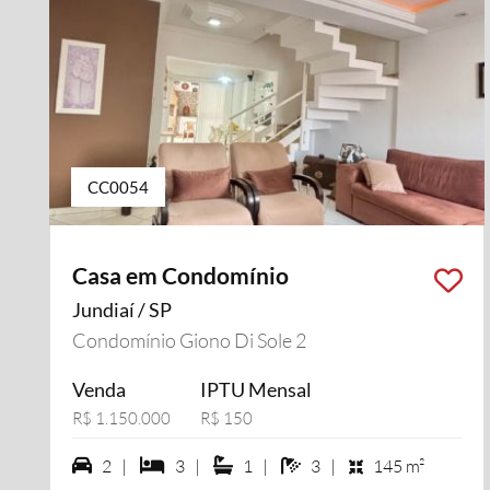
CC0054
Casa em Condomínio
Jundiaí / SP
Condomínio Giono Di Sole 2
Venda
IPTU Mensal
R$ 1.150.000
R$ 150
2 vagas na garagem
3 dormiórios
1 suítes
3 banheiros
2 |
3 |
1 |
3 |
145 m²