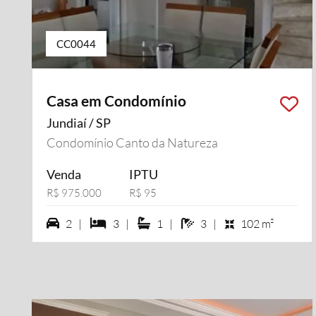
CC0044
Casa em Condomínio
Jundiaí / SP
Condomínio Canto da Natureza
Venda
IPTU
R$ 975.000
R$ 95
2 vagas na garagem
3 dormiórios
1 suítes
3 banheiros
2 |
3 |
1 |
3 |
102 m²