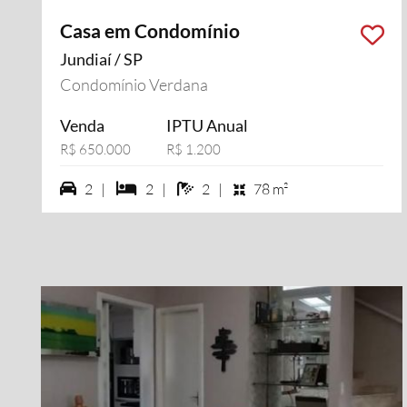
Casa em Condomínio
Jundiaí / SP
Condomínio Verdana
Venda
IPTU Anual
R$ 650.000
R$ 1.200
2 vagas na garagem
2 dormiórios
2 banheiros
2 |
2 |
2 |
78 m²