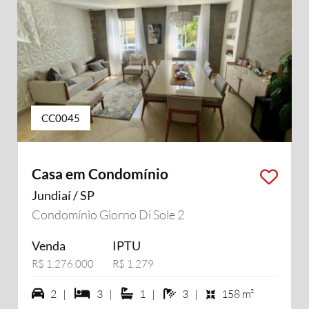
CC0045
Casa em Condomínio
Jundiaí / SP
Condomínio Giorno Di Sole 2
Venda
IPTU
R$ 1.276.000
R$ 1.279
2 vagas na garagem
3 dormiórios
1 suítes
3 banheiros
2 |
3 |
1 |
3 |
158 m²