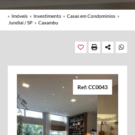
»
Imóveis
»
Investimento
»
Casas em Condomínios
»
Jundiaí / SP
»
Caxambu
Ref: CC0043