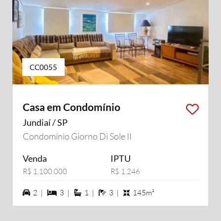
CC0055
Casa em Condomínio
Jundiaí / SP
Condomínio Giorno Di Sole II
Venda
IPTU
R$ 1.100.000
R$ 1.246
2 vagas na garagem
3 dormiórios
1 suítes
3 banheiros
2 |
3 |
1 |
3 |
145m²