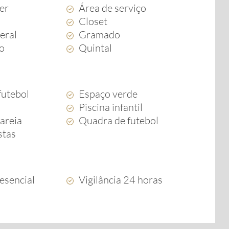
zer
Área de serviço
Closet
eral
Gramado
to
Quintal
futebol
Espaço verde
Piscina infantil
areia
Quadra de futebol
stas
esencial
Vigilância 24 horas