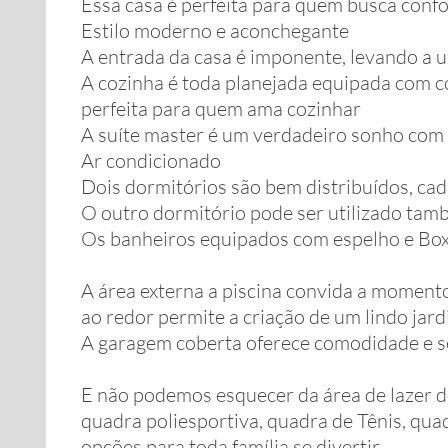
Essa casa é perfeita para quem busca confo
Estilo moderno e aconchegante
A entrada da casa é imponente, levando a u
A cozinha é toda planejada equipada com coo
perfeita para quem ama cozinhar
A suíte master é um verdadeiro sonho com
Ar condicionado
Dois dormitórios são bem distribuídos, ca
O outro dormitório pode ser utilizado tam
Os banheiros equipados com espelho e Bo
A área externa a piscina convida a moment
ao redor permite a criação de um lindo ja
A garagem coberta oferece comodidade e s
E não podemos esquecer da área de lazer d
quadra poliesportiva, quadra de Tênis, quad
opções para toda família se divertir.