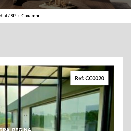
diaí / SP
»
Caxambu
Ref: CC0020