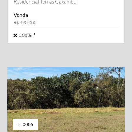
Residencial Terras Caxambu
Venda
R$ 490.000
1.013m²
TL0005