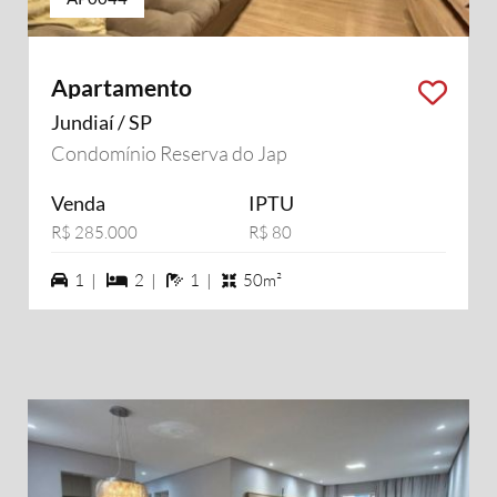
Apartamento
Jundiaí / SP
Condomínio Reserva do Jap
Venda
IPTU
R$ 285.000
R$ 80
1 vagas na garagem
2 dormiórios
1 banheiros
1 |
2 |
1 |
50m²