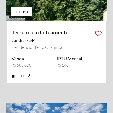
TL0011
Terreno em Loteamento
Jundiaí / SP
Residencial Terra Caxambu
Venda
IPTU Mensal
R$ 585.000
R$ 140
1.000m²