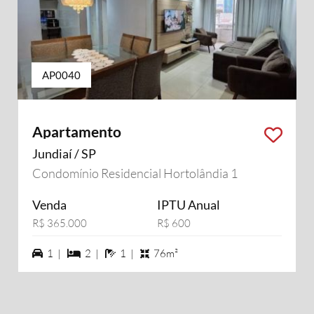
AP0040
Apartamento
Jundiaí / SP
Condomínio Residencial Hortolândia 1
Venda
IPTU Anual
R$ 365.000
R$ 600
1 vagas na garagem
2 dormiórios
1 banheiros
1 |
2 |
1 |
76m²