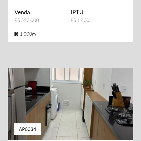
Venda
IPTU
R$ 520.000
R$ 1.400
1.000m²
AP0034