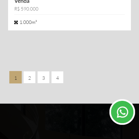
Venda
R$ 590.000
1.000m²
1
2
3
4