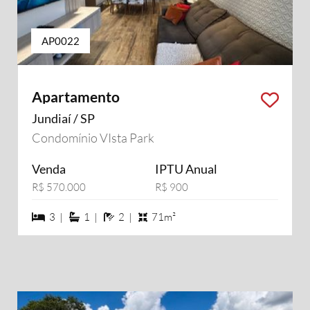
AP0022
Apartamento
Jundiaí / SP
Condomínio VIsta Park
Venda
IPTU Anual
R$ 570.000
R$ 900
3 dormiórios
1 suítes
2 banheiros
3 |
1 |
2 |
71m²