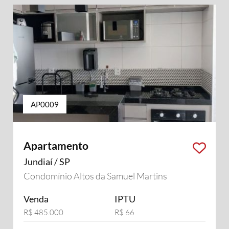
AP0009
Apartamento
Jundiaí / SP
Condomínio Altos da Samuel Martins
Venda
IPTU
R$ 485.000
R$ 66