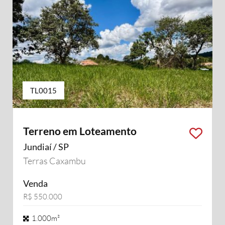
TL0015
Terreno em Loteamento
Jundiaí / SP
Terras Caxambu
Venda
R$ 550.000
1.000m²