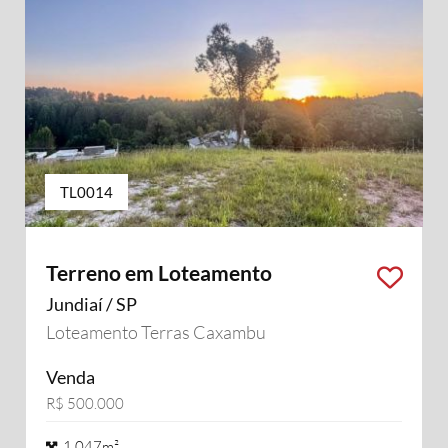
TL0014
Terreno em Loteamento
Jundiaí / SP
Loteamento Terras Caxambu
Venda
R$ 500.000
1.047m²