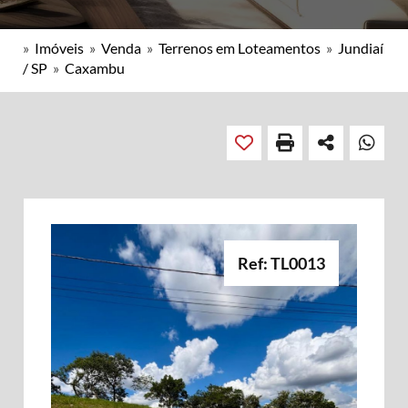
»
Imóveis
»
Venda
»
Terrenos em Loteamentos
»
Jundiaí
/ SP
»
Caxambu
Ref: TL0013