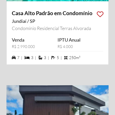
Casa Alto Padrão em Condomínio
Jundiaí / SP
Condomínio Residencial Terras Alvorada
Venda
IPTU Anual
R$ 2.990.000
R$ 4.000
7 vagas na garagem
3 dormiórios
3 suítes
5 banheiros
7 |
3 |
3 |
5 |
250m²