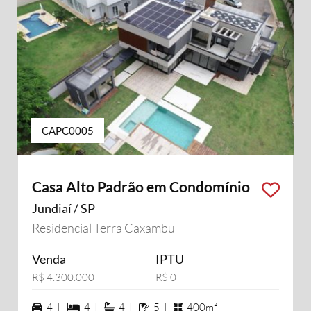
CAPC0005
Casa Alto Padrão em Condomínio
Jundiaí / SP
Residencial Terra Caxambu
Venda
IPTU
R$ 4.300.000
R$ 0
4 vagas na garagem
4 dormiórios
4 suítes
5 banheiros
4 |
4 |
4 |
5 |
400m²