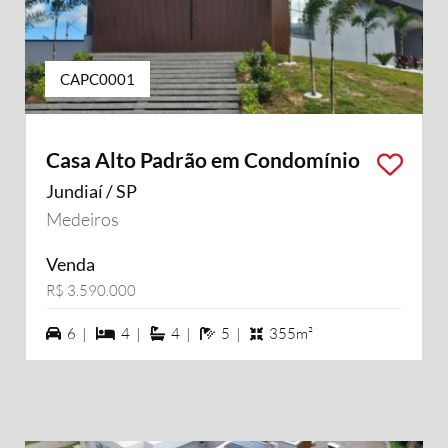
CAPC0001
Casa Alto Padrão em Condomínio
Jundiaí / SP
Medeiros
Venda
R$ 3.590.000
6 vagas na garagem
4 dormiórios
4 suítes
5 banheiros
6 |
4 |
4 |
5 |
355m²