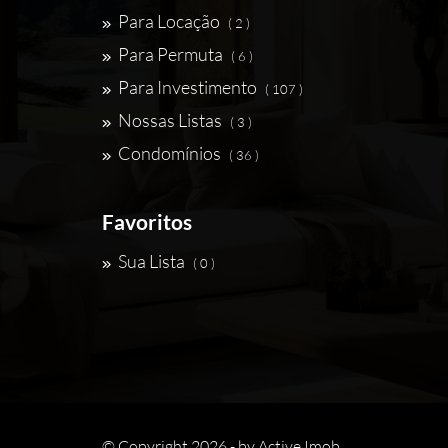
Para Locação
( 2 )
Para Permuta
( 6 )
Para Investimento
( 107 )
Nossas Listas
( 3 )
Condomínios
( 36 )
Favoritos
Sua Lista
( 0 )
© Copyright 2026 - by
Active Imob