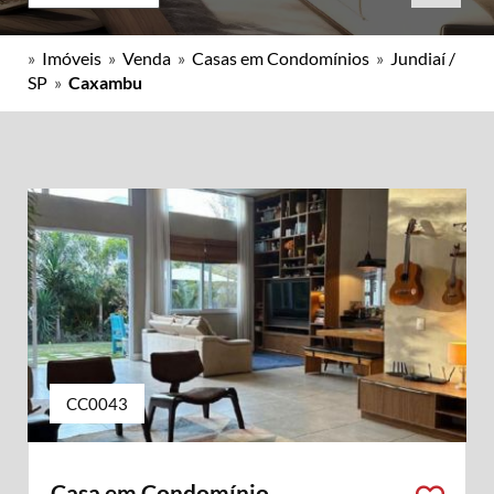
»
Imóveis
»
Venda
»
Casas em Condomínios
»
Jundiaí /
SP
»
Caxambu
CC0043
Casa em Condomínio