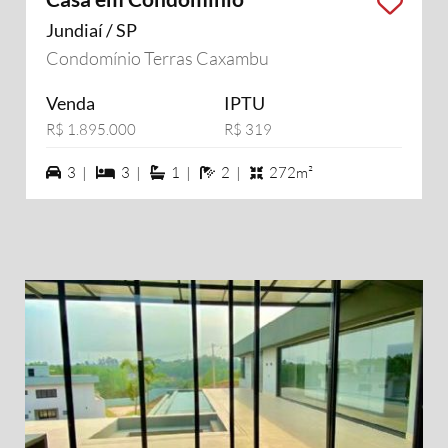
Jundiaí / SP
Condomínio Terras Caxambu
Venda
IPTU
R$ 1.895.000
R$ 319
3 vagas na garagem
3 dormiórios
1 suítes
2 banheiros
3 |
3 |
1 |
2 |
272m²