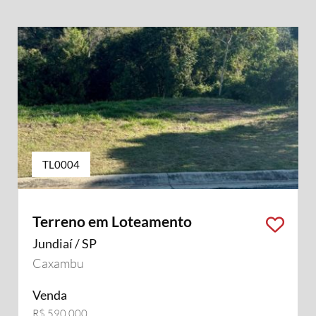
TL0004
Terreno em Loteamento
Jundiaí / SP
Caxambu
Venda
R$ 590.000