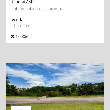
Jundiaí / SP
Loteamento Terra Caxambu
Venda
R$ 630.000
1.000m²