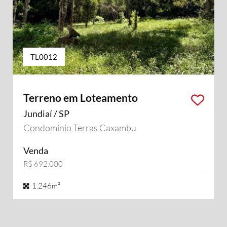
TL0012
Terreno em Loteamento
Jundiaí / SP
Condomínio Terras Caxambu
Venda
R$ 692.000
1.246m²