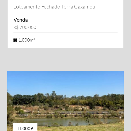
Loteamento Fechado Terra Caxambu
Venda
R$ 700.000
1.000m²
TL0009