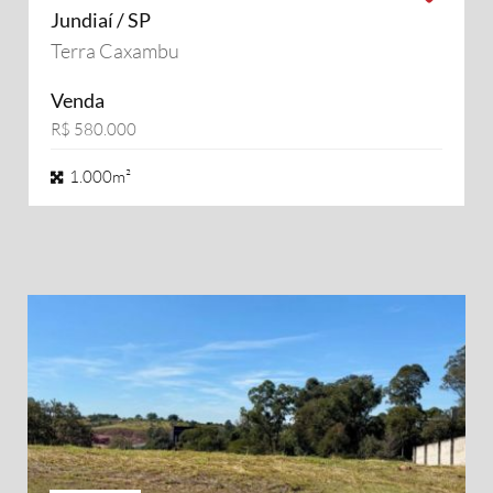
Jundiaí / SP
Terra Caxambu
Venda
R$ 580.000
1.000m²