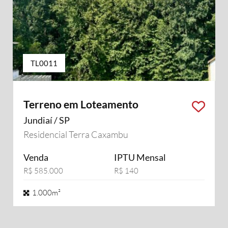
TL0011
Terreno em Loteamento
Jundiaí / SP
Residencial Terra Caxambu
Venda
IPTU Mensal
R$ 585.000
R$ 140
1.000m²