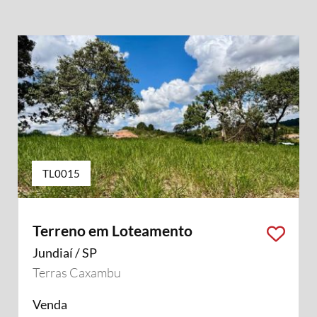
TL0015
Terreno em Loteamento
Jundiaí / SP
Terras Caxambu
Venda