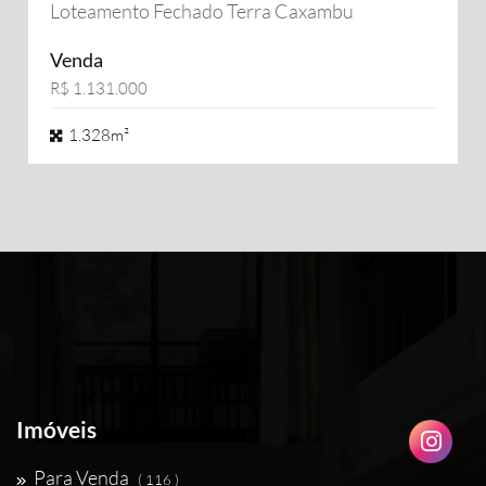
Loteamento Fechado Terra Caxambu
Venda
R$ 1.131.000
1.328m²
Imóveis
Para Venda
( 116 )