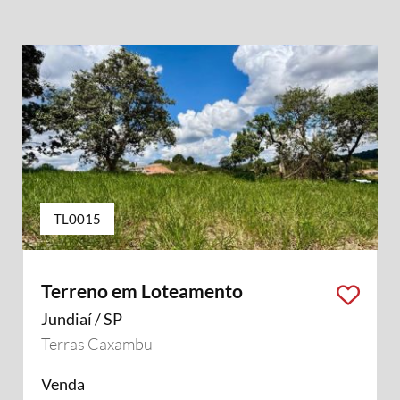
TL0015
Terreno em Loteamento
Jundiaí / SP
Terras Caxambu
Venda