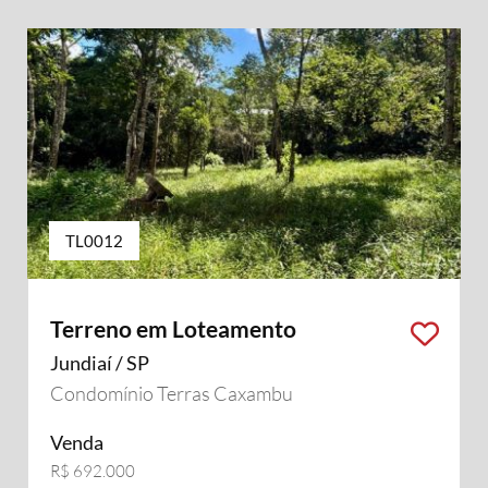
TL0012
Terreno em Loteamento
Jundiaí / SP
Condomínio Terras Caxambu
Venda
R$ 692.000