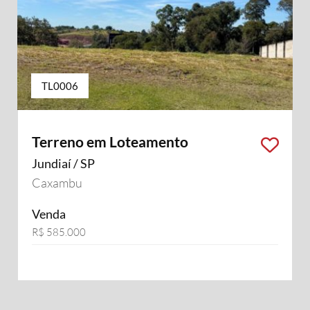
TL0006
Terreno em Loteamento
Jundiaí / SP
Caxambu
Venda
R$ 585.000