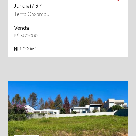
Jundiaí / SP
Terra Caxambu
Venda
R$ 580.000
1.000m²