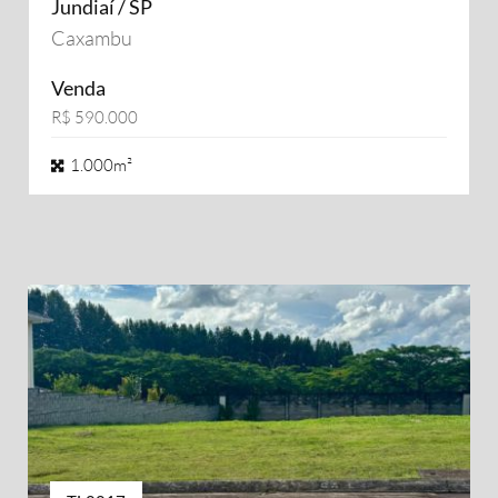
Jundiaí / SP
Caxambu
Venda
R$ 590.000
1.000m²