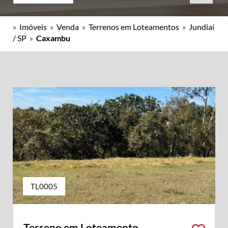
»
Imóveis
»
Venda
»
Terrenos em Loteamentos
»
Jundiaí
/ SP
»
Caxambu
TL0005
Terreno em Loteamento