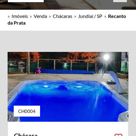
»
Imóveis
»
Venda
»
Chácaras
»
Jundiaí / SP
»
Recanto
da Prata
CH0004
Chácara