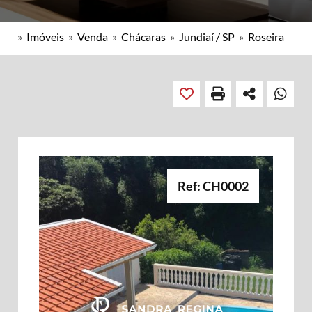
»
Imóveis
»
Venda
»
Chácaras
»
Jundiaí / SP
»
Roseira
Ref: CH0002