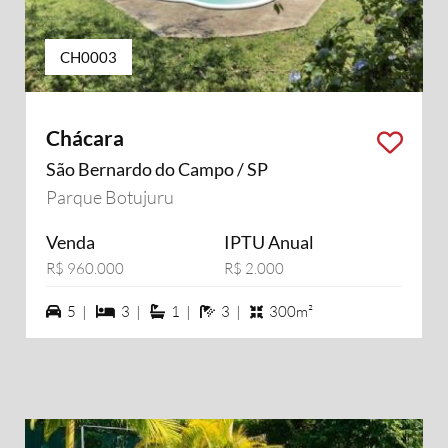
CH0003
Chácara
São Bernardo do Campo / SP
Parque Botujuru
Venda
IPTU Anual
R$ 960.000
R$ 2.000
5 vagas na garagem
3 dormiórios
1 suítes
3 banheiros
5 |
3 |
1 |
3 |
300m²