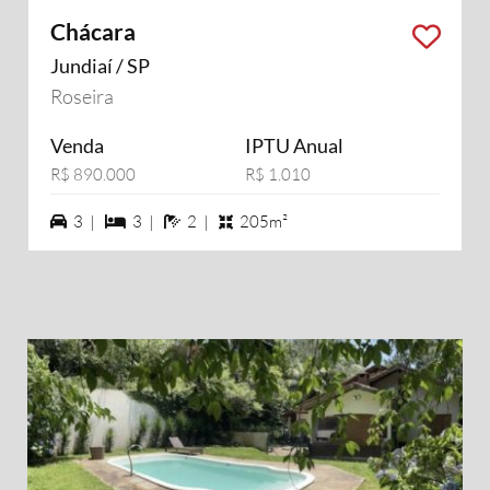
Chácara
Jundiaí / SP
Roseira
Venda
IPTU Anual
R$ 890.000
R$ 1.010
3 vagas na garagem
3 dormiórios
2 banheiros
3 |
3 |
2 |
205m²