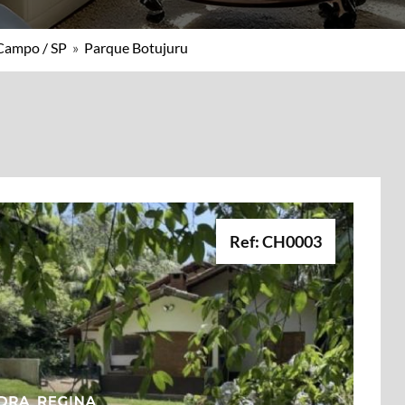
Campo / SP
»
Parque Botujuru
Ref: CH0003