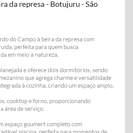
ra da represa - Botujuru - São
ardo do Campo à beira da represa com
uída, perfeita para quem busca
vida em meio à natureza.
planejada e oferece dois dormitórios, sendo
 mezanino que agrega charme e versatilidade
integrada à cozinha, criando um espaço amplo,
os, cooktop e forno, proporcionando
la área de serviço.
 um espaço goumert completo com
radável piscina, perfeita para momentos de