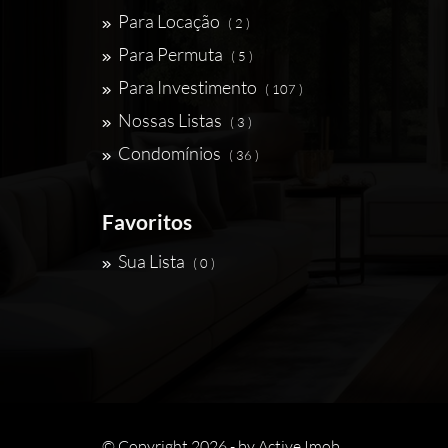
Para Locação
( 2 )
Para Permuta
( 5 )
Para Investimento
( 107 )
Nossas Listas
( 3 )
Condomínios
( 36 )
Favoritos
Sua Lista
( 0 )
© Copyright 2026 - by
Active Imob