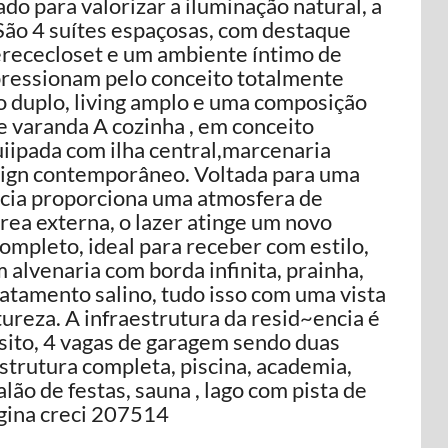
o para valorizar a iluminação natural, a
São 4 suítes espaçosas, com destaque
erececloset e um ambiente íntimo de
pressionam pelo conceito totalmente
o duplo, living amplo e uma composição
 e varanda A cozinha , em conceito
uiipada com ilha central,marcenaria
esign contemporâneo. Voltada para uma
ncia proporciona uma atmosfera de
área externa, o lazer atinge um novo
ompleto, ideal para receber com estilo,
 alvenaria com borda infinita, prainha,
atamento salino, tudo isso com uma vista
reza. A infraestrutura da resid~encia é
ito, 4 vagas de garagem sendo duas
trutura completa, piscina, academia,
ão de festas, sauna , lago com pista de
gina creci 207514