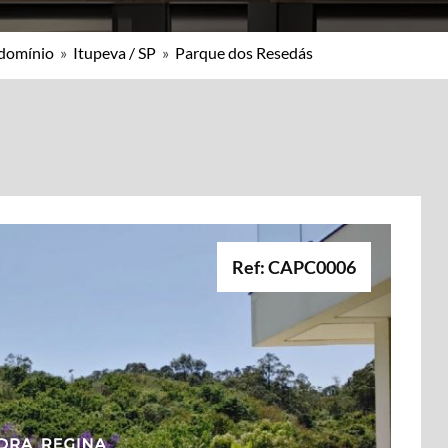
ndomínio
»
Itupeva / SP
»
Parque dos Resedás
Ref: CAPC0006