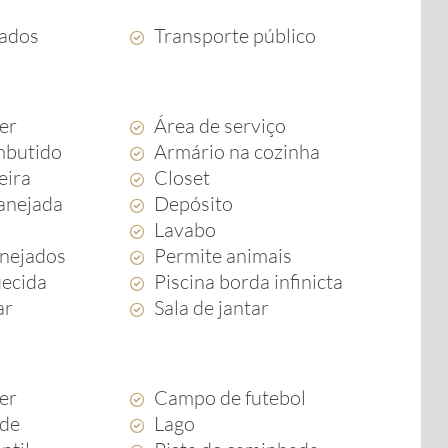
ados
Transporte público
zer
Área de serviço
mbutido
Armário na cozinha
eira
Closet
anejada
Depósito
Lavabo
anejados
Permite animais
uecida
Piscina borda infinicta
ar
Sala de jantar
zer
Campo de futebol
rde
Lago