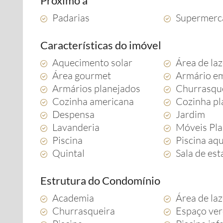
Próximo a
Padarias
Supermerc
Características do imóvel
Aquecimento solar
Área de la
Área gourmet
Armário e
Armários planejados
Churrasqu
Cozinha americana
Cozinha pl
Despensa
Jardim
Lavanderia
Móveis Pl
Piscina
Piscina aq
Quintal
Sala de est
Estrutura do Condomínio
Academia
Área de la
Churrasqueira
Espaço ve