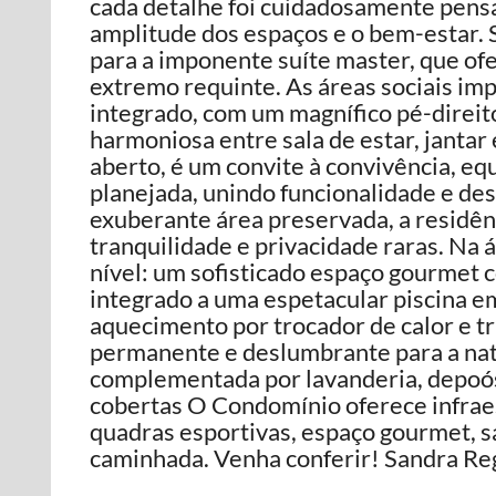
cada detalhe foi cuidadosamente pensad
amplitude dos espaços e o bem-estar. 
para a imponente suíte master, que of
extremo requinte. As áreas sociais im
integrado, com um magnífico pé-direit
harmoniosa entre sala de estar, jantar
aberto, é um convite à convivência, eq
planejada, unindo funcionalidade e d
exuberante área preservada, a residê
tranquilidade e privacidade raras. Na 
nível: um sofisticado espaço gourmet c
integrado a uma espetacular piscina em
aquecimento por trocador de calor e tr
permanente e deslumbrante para a natu
complementada por lavanderia, depoós
cobertas O Condomínio oferece infraes
quadras esportivas, espaço gourmet, sal
caminhada. Venha conferir! Sandra Re