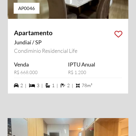
AP0046
Apartamento
Jundiaí / SP
Condimínio Residencial Life
Venda
IPTU Anual
R$ 668.000
R$ 1.200
2 vagas na garagem
3 dormiórios
1 suítes
2 banheiros
2 |
3 |
1 |
2 |
78m²