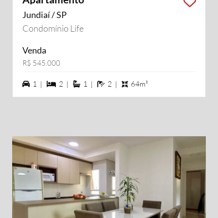
Jundiaí / SP
Condomínio Life
Venda
R$ 545.000
1 vagas na garagem
2 dormiórios
1 suítes
2 banheiros
1 |
2 |
1 |
2 |
64m²