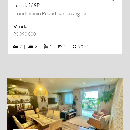
Jundiaí / SP
Condomínio Resort Santa Angela
Venda
R$ 890.000
2 vagas na garagem
3 dormiórios
1 suítes
2 banheiros
2 |
3 |
1 |
2 |
90m²