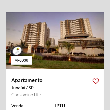
AP0038
Apartamento
Jundiaí / SP
Consomíno Life
Venda
IPTU