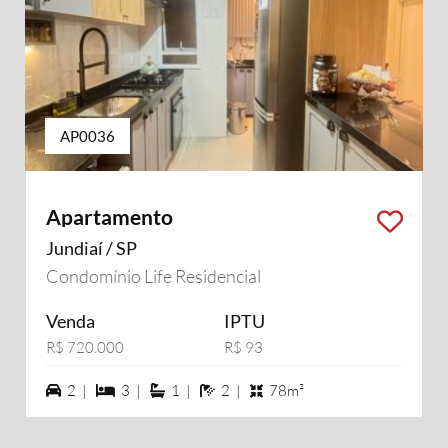
AP0036
Apartamento
Jundiaí / SP
Condomínio Life Residencial
Venda
IPTU
R$ 720.000
R$ 93
2 vagas na garagem
3 dormiórios
1 suítes
2 banheiros
2 |
3 |
1 |
2 |
78m²