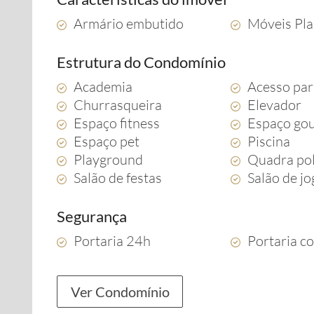
Armário embutido
Móveis Pl
Estrutura do Condomínio
Academia
Acesso par
Churrasqueira
Elevador
Espaço fitness
Espaço go
Espaço pet
Piscina
Playground
Quadra pol
Salão de festas
Salão de j
Segurança
Portaria 24h
Portaria c
Ver Condomínio