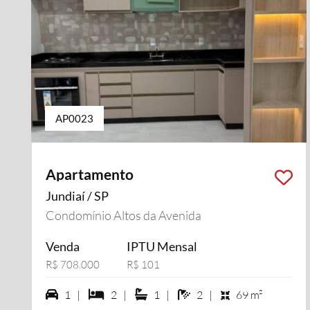
AP0023
Apartamento
Jundiaí / SP
Condomínio Altos da Avenida
Venda
IPTU Mensal
R$ 708.000
R$ 101
1 vagas na garagem
2 dormiórios
1 suítes
2 banheiros
1 |
2 |
1 |
2 |
69 m²