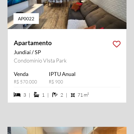
AP0022
Apartamento
Jundiaí / SP
Condomínio VIsta Park
Venda
IPTU Anual
R$ 570.000
R$ 900
3 dormiórios
1 suítes
2 banheiros
3 |
1 |
2 |
71 m²