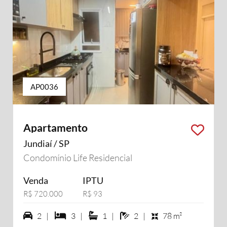
AP0036
Apartamento
Jundiaí / SP
Condomínio Life Residencial
Venda
IPTU
R$ 720.000
R$ 93
2 vagas na garagem
3 dormiórios
1 suítes
2 banheiros
2 |
3 |
1 |
2 |
78 m²