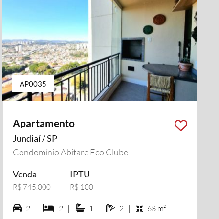
AP0035
Apartamento
Jundiaí / SP
Condomínio Abitare Eco Clube
Venda
IPTU
R$ 745.000
R$ 100
2 vagas na garagem
2 dormiórios
1 suítes
2 banheiros
2 |
2 |
1 |
2 |
63 m²