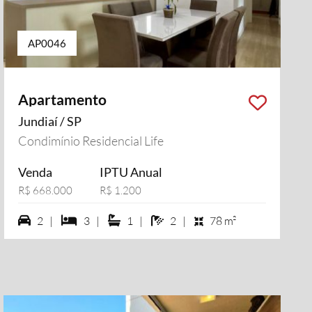
AP0046
Apartamento
Jundiaí / SP
Condimínio Residencial Life
Venda
IPTU Anual
R$ 668.000
R$ 1.200
2 vagas na garagem
3 dormiórios
1 suítes
2 banheiros
2 |
3 |
1 |
2 |
78 m²