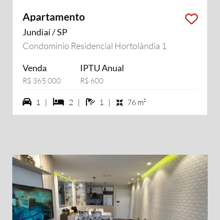
Apartamento
Jundiaí / SP
Condomínio Residencial Hortolândia 1
Venda
IPTU Anual
R$ 365.000
R$ 600
1 vagas na garagem
2 dormiórios
1 banheiros
1 |
2 |
1 |
76 m²