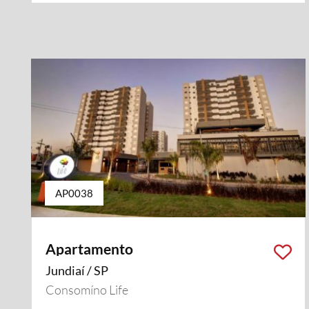
AP0038
Apartamento
Jundiaí / SP
Consomíno Life