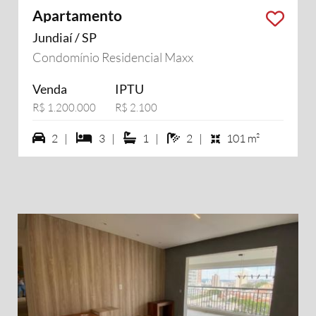
Apartamento
Jundiaí / SP
Condomínio Residencial Maxx
Venda
IPTU
R$ 1.200.000
R$ 2.100
2 vagas na garagem
3 dormiórios
1 suítes
2 banheiros
2 |
3 |
1 |
2 |
101 m²