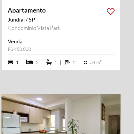
Apartamento
Jundiaí / SP
Condomínio VIsta Park
Venda
R$ 450.000
1 vagas na garagem
2 dormiórios
1 suítes
2 banheiros
1 |
2 |
1 |
2 |
54 m²