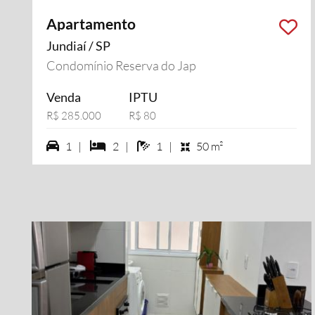
Apartamento
Jundiaí / SP
Condomínio Reserva do Jap
Venda
IPTU
R$ 285.000
R$ 80
1 vagas na garagem
2 dormiórios
1 banheiros
1 |
2 |
1 |
50 m²