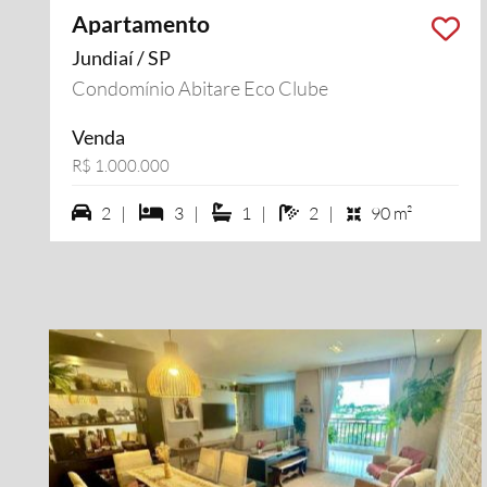
Apartamento
Jundiaí / SP
Condomínio Abitare Eco Clube
Venda
R$ 1.000.000
2 vagas na garagem
3 dormiórios
1 suítes
2 banheiros
2 |
3 |
1 |
2 |
90 m²