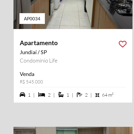
AP0034
Apartamento
Jundiaí / SP
Condomínio Life
Venda
R$ 545.000
1 vagas na garagem
2 dormiórios
1 suítes
2 banheiros
1 |
2 |
1 |
2 |
64 m²