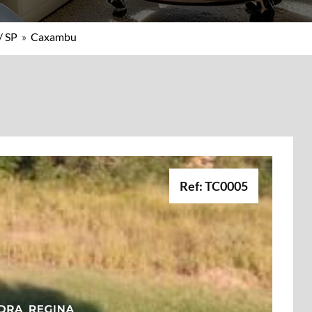
/ SP
»
Caxambu
Ref: TC0005