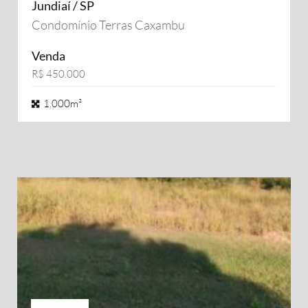
Jundiaí / SP
Condomínio Terras Caxambu
Venda
R$ 450.000
1.000m²