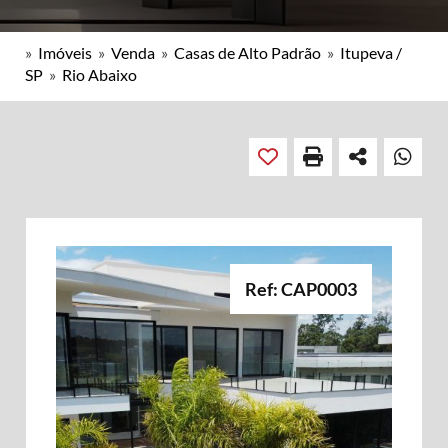
»
Imóveis
»
Venda
»
Casas de Alto Padrão
»
Itupeva /
SP
»
Rio Abaixo
Ref: CAP0003