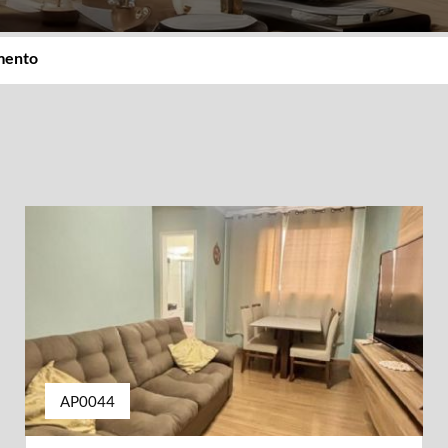
imento
AP0044