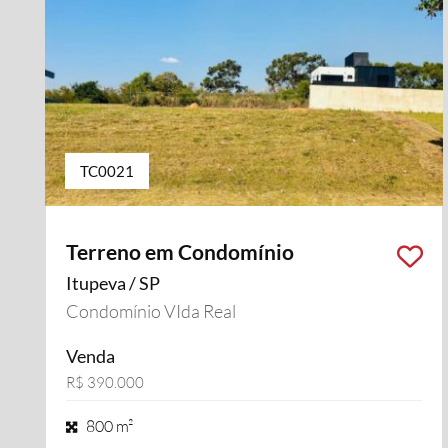
TC0021
Terreno em Condomínio
Itupeva / SP
Condomínio VIda Real
Venda
R$ 390.000
800 m²