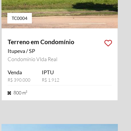
TC0004
Terreno em Condomínio
Itupeva / SP
Condomínio VIda Real
Venda
IPTU
R$ 390.000
R$ 1.912
800 m²