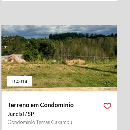
TC0018
Terreno em Condomínio
Jundiaí / SP
Condomínio Terras Caxambu