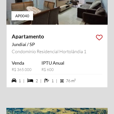
AP0040
Apartamento
Jundiaí / SP
Condomínio Residencial Hortolândia 1
Venda
IPTU Anual
R$ 365.000
R$ 600
1 vagas na garagem
2 dormiórios
1 banheiros
1 |
2 |
1 |
76 m²