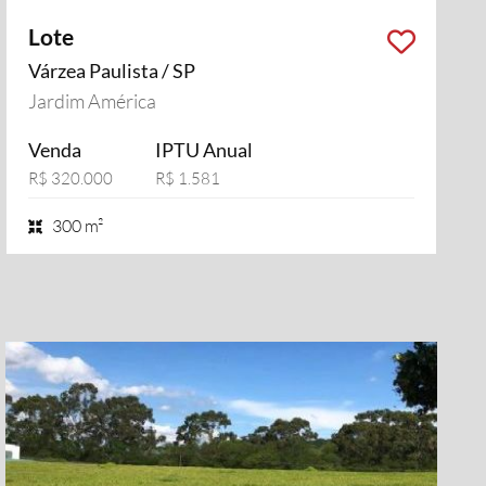
Lote
Várzea Paulista / SP
Jardim América
Venda
IPTU Anual
R$ 320.000
R$ 1.581
300 m²