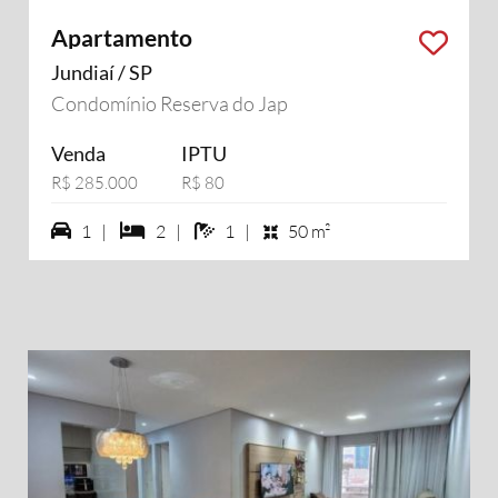
Apartamento
Jundiaí / SP
Condomínio Reserva do Jap
Venda
IPTU
R$ 285.000
R$ 80
1 vagas na garagem
2 dormiórios
1 banheiros
1 |
2 |
1 |
50 m²