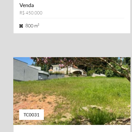
Venda
R$ 450.000
800 m²
TC0031