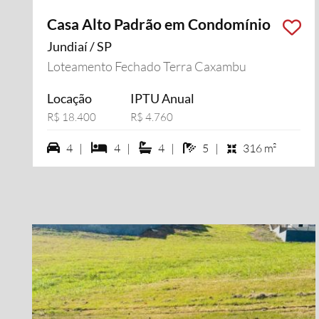
Casa Alto Padrão em Condomínio
Jundiaí / SP
Loteamento Fechado Terra Caxambu
Locação
IPTU Anual
R$ 18.400
R$ 4.760
4 vagas na garagem
4 dormiórios
4 suítes
5 banheiros
4 |
4 |
4 |
5 |
316 m²