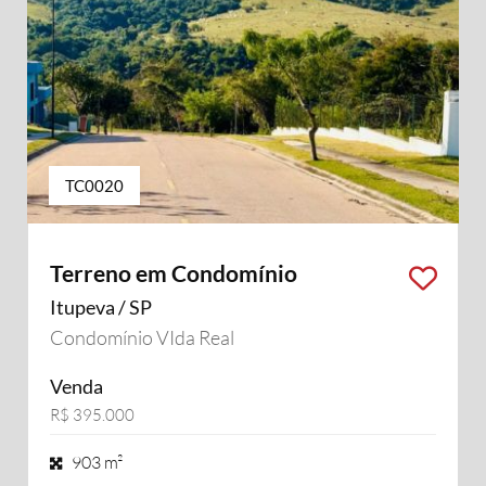
TC0020
Terreno em Condomínio
Itupeva / SP
Condomínio VIda Real
Venda
R$ 395.000
903 m²