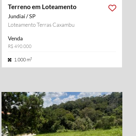
Terreno em Loteamento
Jundiaí / SP
Loteamento Terras Caxambu
Venda
R$ 490.000
1.000 m²