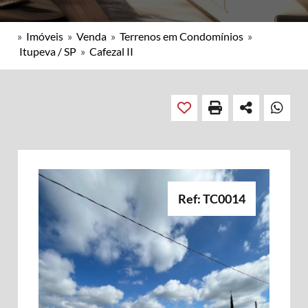
»
Imóveis
»
Venda
»
Terrenos em Condomínios
»
Itupeva / SP
»
Cafezal II
Ref: TC0014