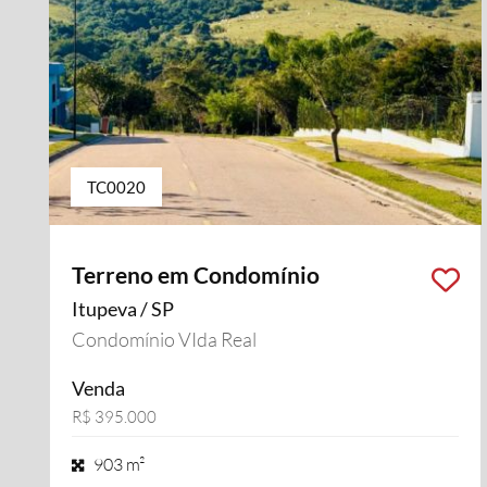
TC0020
Terreno em Condomínio
Itupeva / SP
Condomínio VIda Real
Venda
R$ 395.000
903 m²