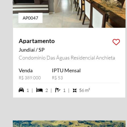
AP0047
Apartamento
Jundiaí / SP
Condomínio Das Águas Residencial Anchieta
Venda
IPTU Mensal
R$ 389.000
R$ 53
1 vagas na garagem
2 dormiórios
1 banheiros
1 |
2 |
1 |
56 m²