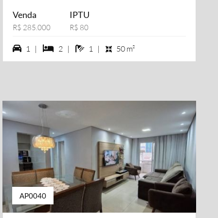
Venda
IPTU
R$ 285.000
R$ 80
1 vagas na garagem
2 dormiórios
1 banheiros
1 |
2 |
1 |
50 m²
AP0040