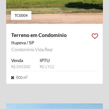
TC0004
Terreno em Condomínio
Itupeva / SP
Condomínio VIda Real
Venda
IPTU
R$ 390.000
R$ 1.912
800 m²