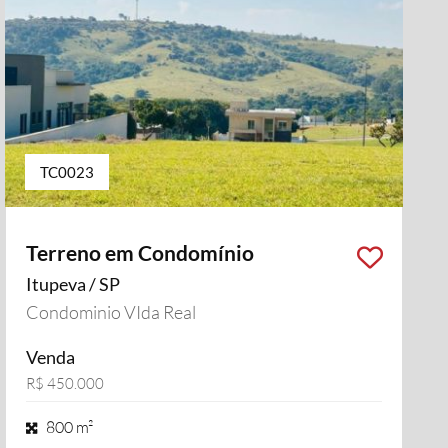
TC0023
Terreno em Condomínio
Itupeva / SP
Condominio VIda Real
Venda
R$ 450.000
800 m²