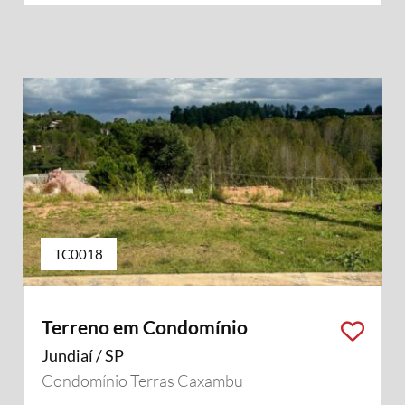
TC0018
Terreno em Condomínio
Jundiaí / SP
Condomínio Terras Caxambu