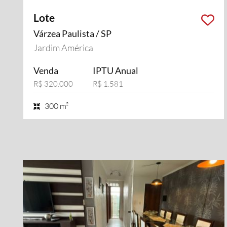
Lote
Várzea Paulista / SP
Jardim América
Venda
IPTU Anual
R$ 320.000
R$ 1.581
300 m²