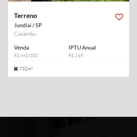
Terreno
Jundiaí / SP
Caxambu
Venda
IPTU Anual
R$ 660.000
R$ 248
732m²