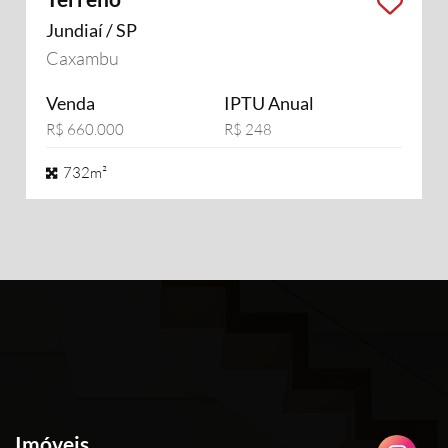
Jundiaí / SP
Caxambu
Venda
IPTU Anual
R$ 660.000
R$ 248
732m²
Imóveis