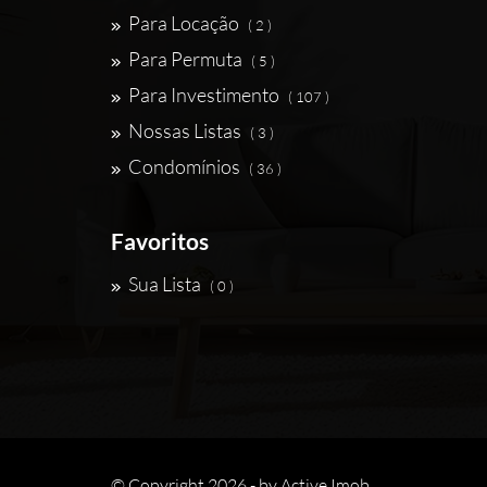
Para Locação
( 2 )
Para Permuta
( 5 )
Para Investimento
( 107 )
Nossas Listas
( 3 )
Condomínios
( 36 )
Favoritos
Sua Lista
( 0 )
© Copyright 2026 - by
Active Imob