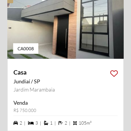
CA0008
Casa
Jundiaí / SP
Jardim Marambaia
Venda
R$ 750.000
2 vagas na garagem
3 dormiórios
1 suítes
2 banheiros
2 |
3 |
1 |
2 |
105m²