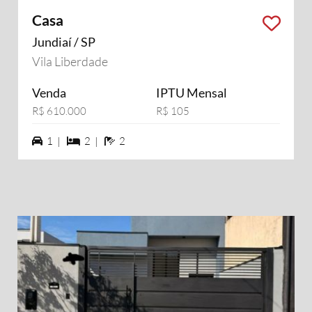
Casa
Jundiaí / SP
Vila Liberdade
Venda
IPTU Mensal
R$ 610.000
R$ 105
1 vagas na garagem
2 dormiórios
2 banheiros
1 |
2 |
2