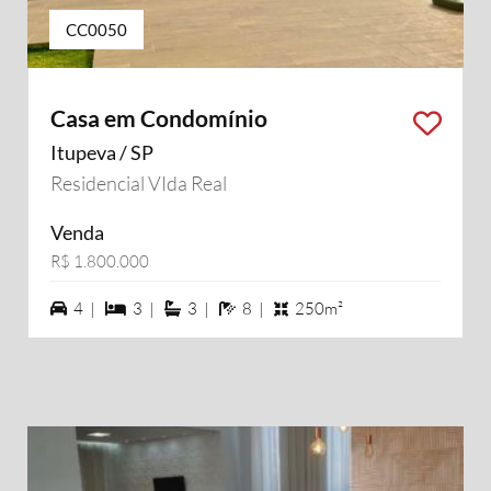
CC0050
Casa em Condomínio
Itupeva / SP
Residencial VIda Real
Venda
R$ 1.800.000
4 vagas na garagem
3 dormiórios
3 suítes
8 banheiros
4 |
3 |
3 |
8 |
250m²