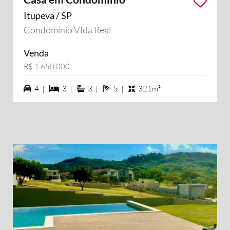
Itupeva / SP
Condomínio VIda Real
Venda
R$ 1.650.000
4 vagas na garagem
3 dormiórios
3 suítes
5 banheiros
4 |
3 |
3 |
5 |
321m²