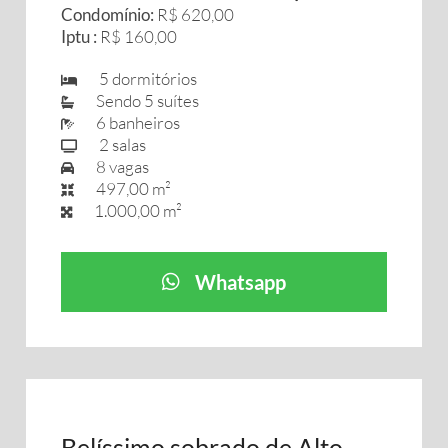
Condomínio:
R$ 620,00
Iptu :
R$ 160,00
5 dormitórios
Sendo 5 suítes
6 banheiros
2 salas
8 vagas
497,00 m²
1.000,00 m²
Whatsapp
Belíssimo sobrado de Alto