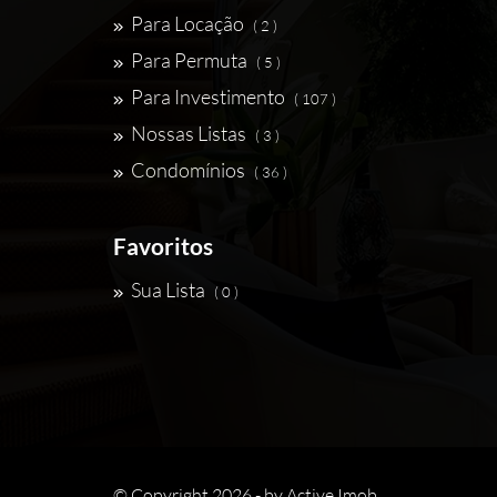
Para Locação
( 2 )
Para Permuta
( 5 )
Para Investimento
( 107 )
Nossas Listas
( 3 )
Condomínios
( 36 )
Favoritos
Sua Lista
( 0 )
© Copyright 2026 - by
Active Imob