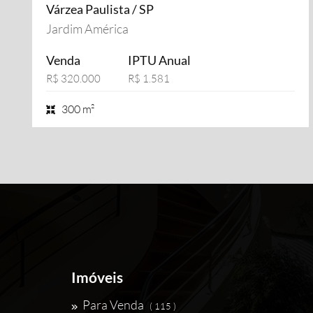
Várzea Paulista / SP
Jardim América
Venda
IPTU Anual
R$ 320.000
R$ 1.581
300 m²
Imóveis
Para Venda
( 115 )