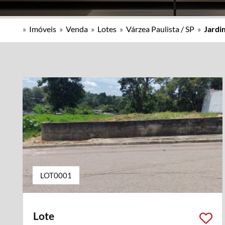
»
Imóveis
»
Venda
»
Lotes
»
Várzea Paulista / SP
»
Jardi
LOT0001
Lote