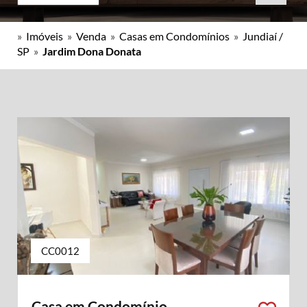
»
Imóveis
»
Venda
»
Casas em Condomínios
»
Jundiaí /
SP
»
Jardim Dona Donata
CC0012
Casa em Condomínio