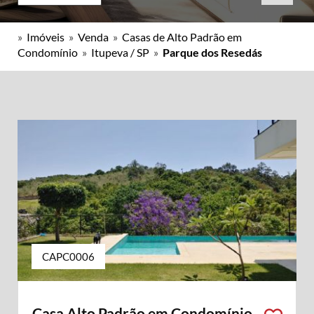
»
Imóveis
»
Venda
»
Casas de Alto Padrão em
Condomínio
»
Itupeva / SP
»
Parque dos Resedás
CAPC0006
Casa Alto Padrão em Condomínio