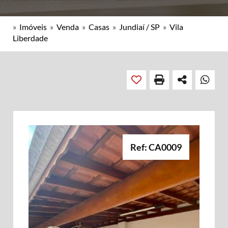
»
Imóveis
»
Venda
»
Casas
»
Jundiaí / SP
»
Vila
Liberdade
Ref: CA0009