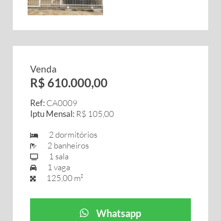
Venda
R$ 610.000,00
Ref:
CA0009
Iptu Mensal:
R$ 105,00
2 dormitórios
2 banheiros
1 sala
1 vaga
125,00 m²
Whatsapp