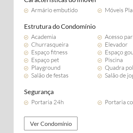
Armário embutido
Móveis Pl
Estrutura do Condomínio
Academia
Acesso par
Churrasqueira
Elevador
Espaço fitness
Espaço go
Espaço pet
Piscina
Playground
Quadra pol
Salão de festas
Salão de j
Segurança
Portaria 24h
Portaria c
Ver Condomínio