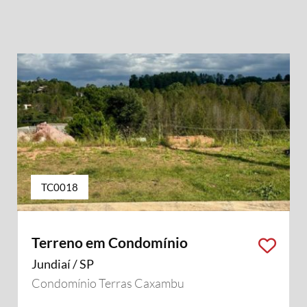
TC0018
Terreno em Condomínio
Jundiaí / SP
Condomínio Terras Caxambu