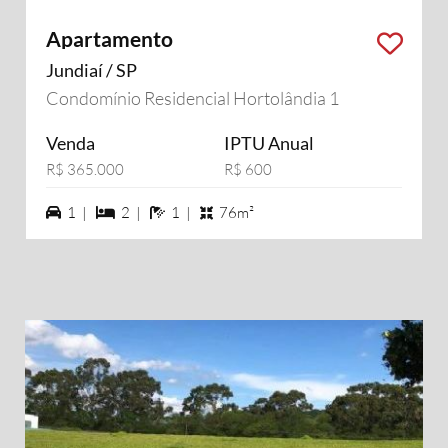
Apartamento
Jundiaí / SP
Condomínio Residencial Hortolândia 1
Venda
IPTU Anual
R$ 365.000
R$ 600
1 vagas na garagem
2 dormiórios
1 banheiros
1 |
2 |
1 |
76m²