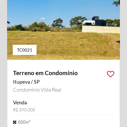
TC0021
Terreno em Condomínio
Itupeva / SP
Condomínio VIda Real
Venda
R$ 390.000
800m²