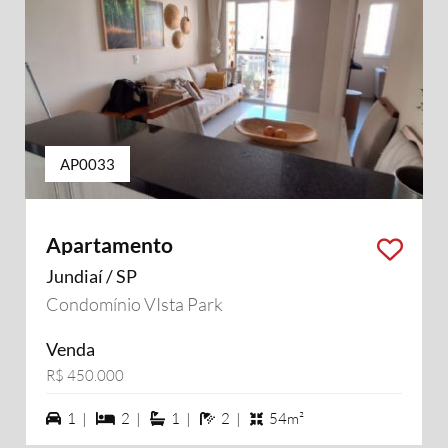
AP0033
Apartamento
Jundiaí / SP
Condomínio VIsta Park
Venda
R$ 450.000
1 vagas na garagem
2 dormiórios
1 suítes
2 banheiros
1 |
2 |
1 |
2 |
54m²