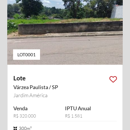
LOT0001
Lote
Várzea Paulista / SP
Jardim América
Venda
IPTU Anual
R$ 320.000
R$ 1.581
300m²