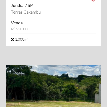
Jundiaí / SP
Terras Caxambu
Venda
R$ 550.000
1.000m²