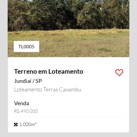
TL0005
Terreno em Loteamento
Jundiaí / SP
Loteamento Terras Caxambu
Venda
R$ 490.000
1.000m²