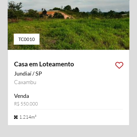
TC0010
Casa em Loteamento
Jundiaí / SP
Caxambu
Venda
R$ 550.000
1.214m²