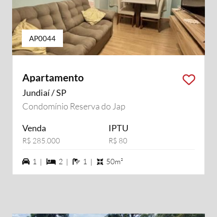
AP0044
Apartamento
Jundiaí / SP
Condomínio Reserva do Jap
Venda
IPTU
R$ 285.000
R$ 80
1 vagas na garagem
2 dormiórios
1 banheiros
1 |
2 |
1 |
50m²