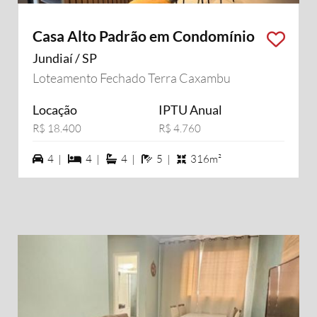
Casa Alto Padrão em Condomínio
Jundiaí / SP
Loteamento Fechado Terra Caxambu
Locação
IPTU Anual
R$ 18.400
R$ 4.760
4 vagas na garagem
4 dormiórios
4 suítes
5 banheiros
4 |
4 |
4 |
5 |
316m²