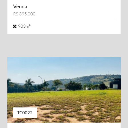
Venda
R$ 395.000
903m²
TC0022