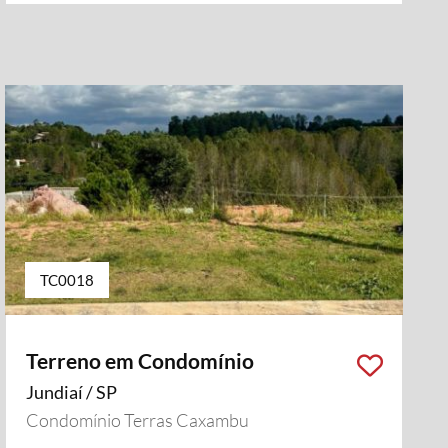
TC0018
Terreno em Condomínio
Jundiaí / SP
Condomínio Terras Caxambu