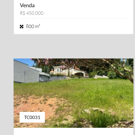
Venda
R$ 450.000
800 m²
TC0031