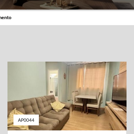
imento
AP0044