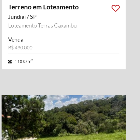
Terreno em Loteamento
Jundiaí / SP
Loteamento Terras Caxambu
Venda
R$ 490.000
1.000 m²