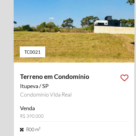
TC0021
Terreno em Condomínio
Itupeva / SP
Condomínio VIda Real
Venda
R$ 390.000
800 m²