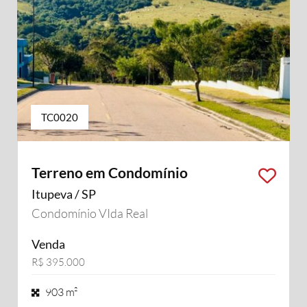
TC0020
Terreno em Condomínio
Itupeva / SP
Condomínio VIda Real
Venda
R$ 395.000
903 m²