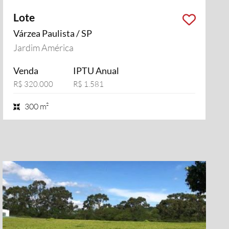
Lote
Várzea Paulista / SP
Jardim América
Venda
IPTU Anual
R$ 320.000
R$ 1.581
300 m²