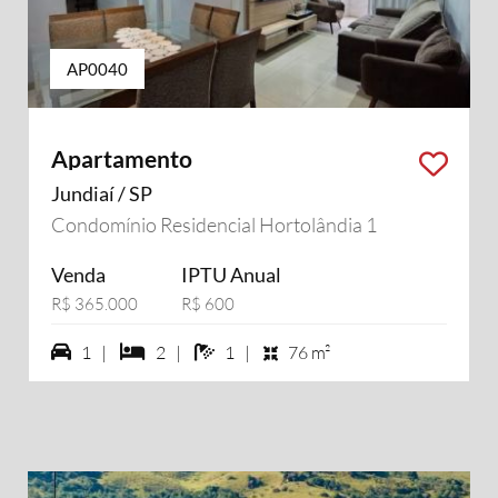
AP0040
Apartamento
Jundiaí / SP
Condomínio Residencial Hortolândia 1
Venda
IPTU Anual
R$ 365.000
R$ 600
1 vagas na garagem
2 dormiórios
1 banheiros
1 |
2 |
1 |
76 m²