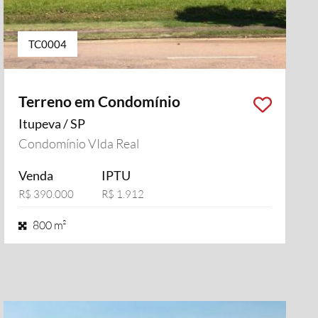
TC0004
Terreno em Condomínio
Itupeva / SP
Condomínio VIda Real
Venda
IPTU
R$ 390.000
R$ 1.912
800 m²