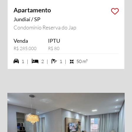
Apartamento
Jundiaí / SP
Condomínio Reserva do Jap
Venda
IPTU
R$ 285.000
R$ 80
1 vagas na garagem
2 dormiórios
1 banheiros
1 |
2 |
1 |
50 m²