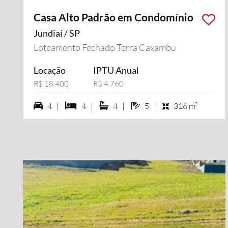
Casa Alto Padrão em Condomínio
Jundiaí / SP
Loteamento Fechado Terra Caxambu
Locação
IPTU Anual
R$ 18.400
R$ 4.760
4 vagas na garagem
4 dormiórios
4 suítes
5 banheiros
4 |
4 |
4 |
5 |
316 m²